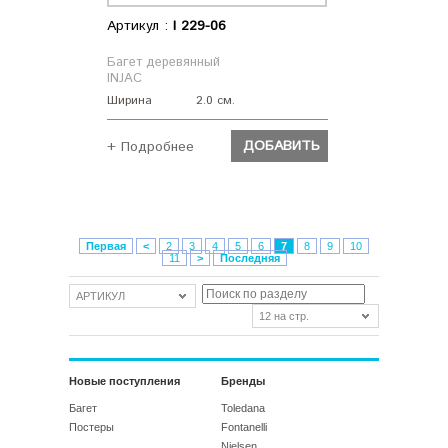
Артикул :
I 229-06
Багет деревянный
INJAC
Ширина
2.0 см.
ДОБАВИТЬ
+ Подробнее
ДОБАВИТЬ
Первая
<
2
3
4
5
6
7
8
9
10
11
>
Последняя
АРТИКУЛ
12 на стр.
Новые поступления
Бренды
Багет
Toledana
Постеры
Fontanelli
Nielsen