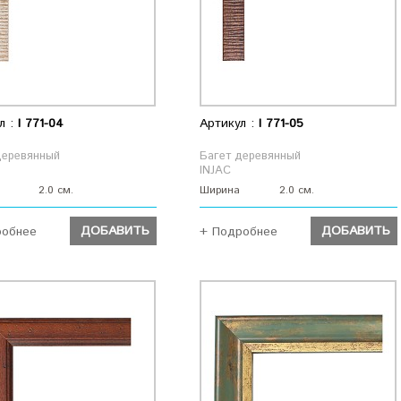
л :
I 771-04
Артикул :
I 771-05
деревянный
Багет деревянный
INJAC
2.0 см.
Ширина
2.0 см.
ДОБАВИТЬ
ДОБАВИТЬ
робнее
+ Подробнее
ДОБАВИТЬ
ДОБАВИТЬ