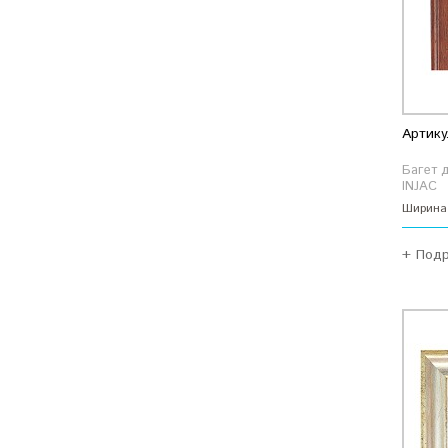
Артику
Багет 
INJAC
Ширина
+ Под