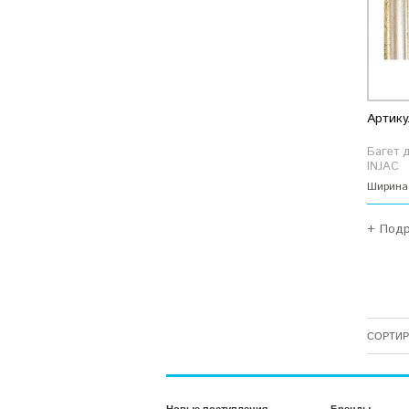
Артику
Багет 
INJAC
Ширина
+ Под
СОРТИР