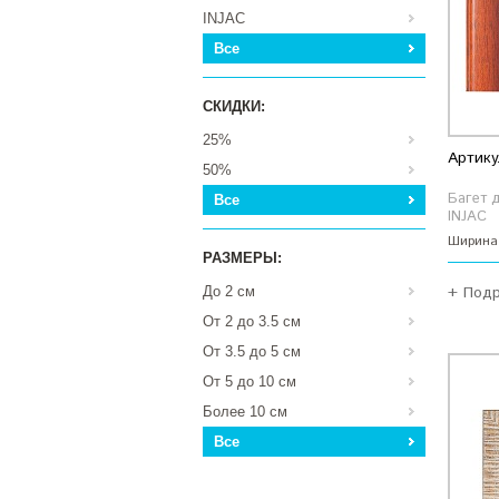
INJAC
Все
СКИДКИ:
25%
Артику
50%
Багет 
Все
INJAC
Ширина
РАЗМЕРЫ:
+ Под
До 2 см
От 2 до 3.5 см
От 3.5 до 5 см
От 5 до 10 см
Более 10 см
Все