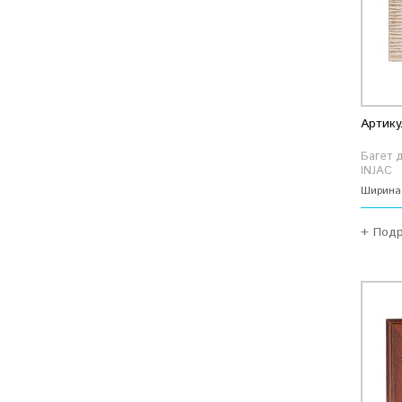
Артику
Багет 
INJAC
Ширина
+ Под